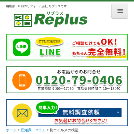
相模原・町田のリフォーム会社 リプラスです
ホーム
リプラスとは
会社案内
選ばれる理由
3つのこだわり
メディア掲載
人柄のよいスタッフ紹介
施工事例
外壁・屋根
ホーム
豆知識・コラム
抗ウイルスの検証
浴室・洗面