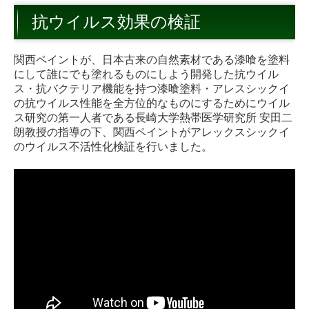
トイレ
抗ウイルス効果の検証
キッチン
関西ペイントが、日本古来の自然素材である漆喰を塗料
内装
にして誰にでも塗れるものにしよう開発した抗ウイル
ス・抗バクテリア機能を持つ漆喰塗料・アレスシックイ
外構・その他
の抗ウイルス性能を全方位的なものにするためにウイル
ス研究の第一人者である長崎大学熱帯医学研究所 安田二
お客様の声・笑顔アルバム
朗教授の指導の下、関西ペイントがアレックスシックイ
のウイルス不活性化検証を行いました。
お問合せ
ショールーム来店予約
無料調査依頼
今月のお買い得情報
よくある質問
外装・外装屋根塗装