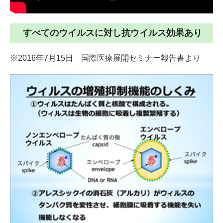
外装工事について
すべてのウイルスに対し抗ウイルス効果あり
塗り替え時の見分け方
塗装工事の流れ
※2016年7月15日 国際医療展開セミナー報告書より
業者の選び方
豆知識・コラム
火災保険が適用されるかも!?
リフォームかし保険
高い抗ウイルス効果！関西ペイント・アレスシックイ
アレスシックイの特徴
抗ウイルスの検証
地域コミュニティ
リフォーム前の豆知識