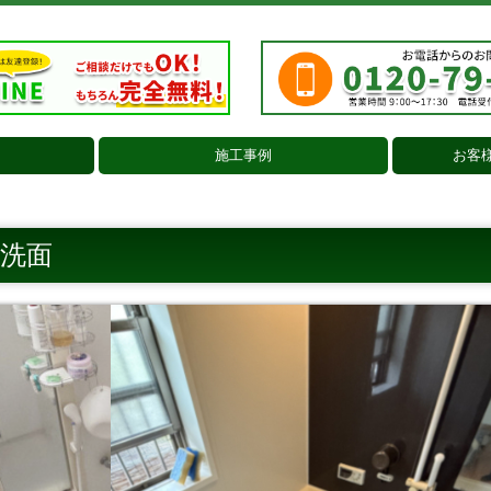
施工事例
お客
外壁・屋根
浴室・洗面
トイレ
キッチン
内装
外構・その他
洗面