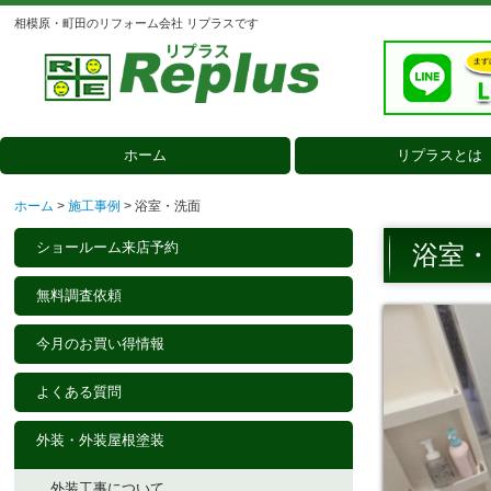
相模原・町田のリフォーム会社 リプラスです
ホーム
リプラスとは
会社案内
選ばれる理由
3つのこだわり
メディア掲載
人柄のよいスタッフ紹介
ホーム
施工事例
浴室・洗面
ショールーム来店予約
浴室・
無料調査依頼
今月のお買い得情報
よくある質問
外装・外装屋根塗装
外装工事について