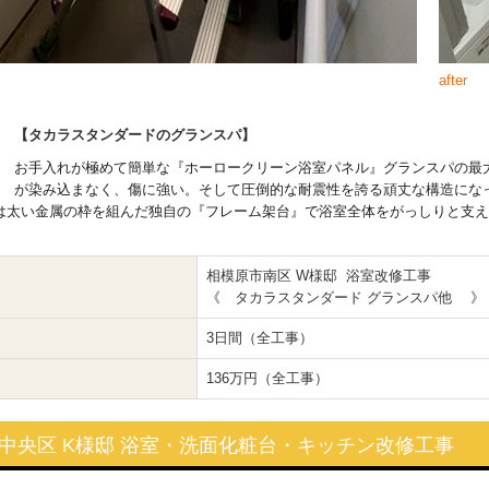
after
【タカラスタンダードのグランスパ】
お手入れが極めて簡単な『ホーロークリーン浴室パネル』グランスパの最
が染み込まなく、傷に強い。そして圧倒的な耐震性を誇る頑丈な構造にな
は太い金属の枠を組んだ独自の『フレーム架台』で浴室全体をがっしりと支え
相模原市南区 W様邸 浴室改修工事
《 タカラスタンダード グランスパ他 》
3日間（全工事）
136万円（全工事）
中央区 K様邸 浴室・洗面化粧台・キッチン改修工事