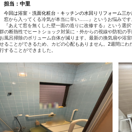
担当：中里
今回は浴室・洗面化粧台・キッチンの水回りリフォーム三か
窓から入ってくる冷気が本当に辛い……』というお悩みです
『あえて窓を無くした壁一面の造りに改修する』という選択
群の断熱性でヒートショック対策に・外からの視線や防犯の手
お風呂掃除のボリューム自体が減ります。最新の換気扇や浴室
せることができるため、カビの心配もありません。
2
週間にわ
行することができました。