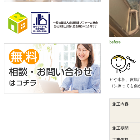
before
ビや水垢、皮脂
ゴシ擦っても傷
施工内容
施工期間
工事価格