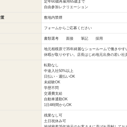
定年60歳再雇用65歳まで
自由参加レクリエーション
措置
敷地内禁煙
フォームからご応募ください
書類選考 面接 筆記 採用
地元相模原で35年綺麗なショールームで働きや
休暇が取りやすい。店長はじめ地元出身の若い社
転勤なし
中途入社50%以上
日払い・週払いOK
未経験OK
学歴不問
交通費支給
自動車通勤OK
1日4時間からOK
残業なし可
土日祝休み可
地域密着35年地元のお客さまに喜ばれ貢献してお