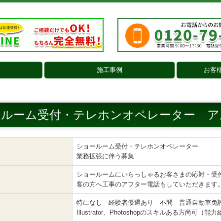
施工事例
お客
外壁・屋根
浴室・洗面
トイレ
キッチン
内装
外構・その他
ールーム受付・テレホンオペレーター ア
ショールーム受付・テレホンオペレーター
業務拡張に伴う募集
ショールームにいらっしゃるお客さまの応対・受付
客の方へ工事のアフター電話もしていただきます
特になし 経験者優遇あり 不問 普通自動車免
Illustrator、Photoshopのスキルある方尚可（能