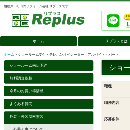
相模原・町田のリフォーム会社 リプラスです
ホーム
リプラスとは
会社案内
選ばれる理由
3つのこだわり
メディア掲載
人柄のよいスタッフ紹介
ホーム
ショールーム受付・テレホンオペレーター アルバイト・パート
ショールーム来店予約
ショ
無料調査依頼
職種
今月のお買い得情報
職務内容
よくある質問
外装・外装屋根塗装
応募条件
外装工事について