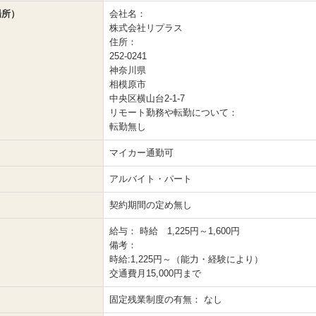
場所）
会社名：
株式会社リプラス
住所：
252-0241
神奈川県
相模原市
中央区横山台2‐1‐7
リモート勤務や転勤について：
転勤無し
マイカー通勤可
アルバイト・パート
契約期間の定め無し
給与：
時給 1,225円～1,600円
備考：
時給:1,225円～（能力・経験により）
交通費月15,000円まで
固定残業制度の有無：
なし