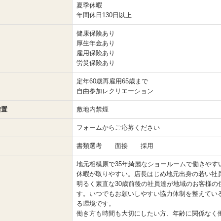
夏季休暇
年間休日130日以上
健康保険あり
厚生年金あり
雇用保険あり
労災保険あり
定年60歳再雇用65歳まで
自由参加レクリエーション
措置
敷地内禁煙
フォームからご応募ください
書類選考 面接 採用
地元相模原で35年綺麗なショールームで働きや
休暇が取りやすい。店長はじめ地元出身の若い社
明るく素直な30歳前後の社員達が地域のお客様
す。いつでもお願いしやすい協力体制を整えてい
る環境です。
働き方も時間も大切にしたい方、年齢に関係なく