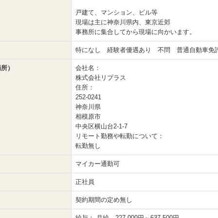
戸建て、マンション、ビル等
現場は主に神奈川県内、東京近郊
事務所に集合してから現場に向かいます。
特になし 経験者優遇あり 不問 普通自動車免
場所）
会社名：
株式会社リプラス
住所：
252-0241
神奈川県
相模原市
中央区横山台2‐1‐7
リモート勤務や転勤について：
転勤無し
マイカー通勤可
正社員
契約期間の定め無し
給与：
月給 227,000円～637,500円