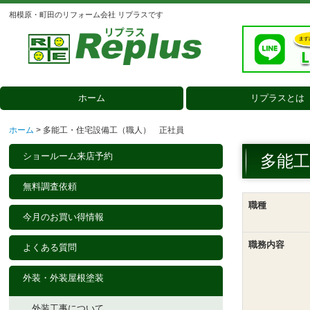
相模原・町田のリフォーム会社 リプラスです
ホーム
リプラスとは
会社案内
選ばれる理由
3つのこだわり
メディア掲載
人柄のよいスタッフ紹介
ホーム
多能工・住宅設備工（職人） 正社員
ショールーム来店予約
多能工
無料調査依頼
職種
今月のお買い得情報
職務内容
よくある質問
外装・外装屋根塗装
外装工事について