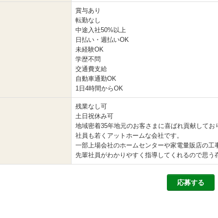
賞与あり
転勤なし
中途入社50%以上
日払い・週払いOK
未経験OK
学歴不問
交通費支給
自動車通勤OK
1日4時間からOK
残業なし可
土日祝休み可
地域密着35年地元のお客さまに喜ばれ貢献してお
社員も若くアットホームな会社です。
一部上場会社のホームセンターや家電量販店の工事
先輩社員がわかりやすく指導してくれるので思う
応募する