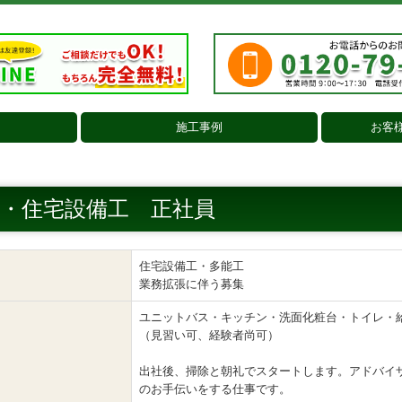
施工事例
お客
外壁・屋根
浴室・洗面
トイレ
キッチン
内装
外構・その他
・住宅設備工 正社員
住宅設備工・多能工
業務拡張に伴う募集
ユニットバス・キッチン・洗面化粧台・トイレ・
（見習い可、経験者尚可）
出社後、掃除と朝礼でスタートします。アドバイ
のお手伝いをする仕事です。