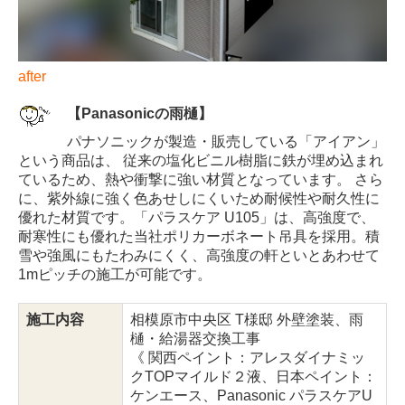
after
【Panasonicの雨樋】
パナソニックが製造・販売している「アイアン」
という商品は、 従来の塩化ビニル樹脂に鉄が埋め込まれ
ているため、熱や衝撃に強い材質となっています。 さら
に、紫外線に強く色あせしにくいため耐候性や耐久性に
優れた材質です。「パラスケア U105」は、高強度で、
耐寒性にも優れた当社ポリカーボネート吊具を採用。積
雪や強風にもたわみにくく、高強度の軒といとあわせて
1mピッチの施工が可能です。
施工内容
相模原市中央区 T様邸 外壁塗装、雨
樋・給湯器交換工事
《 関西ペイント：アレスダイナミッ
クTOPマイルド２液、日本ペイント：
ケンエース、Panasonic パラスケアU