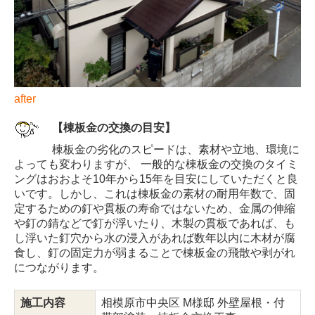
after
【棟板金の交換の目安】
棟板金の劣化のスピードは、素材や立地、環境に
よっても変わりますが、 一般的な棟板金の交換のタイミ
ングはおおよそ10年から15年を目安にしていただくと良
いです。しかし、これは棟板金の素材の耐用年数で、固
定するための釘や貫板の寿命ではないため、金属の伸縮
や釘の錆などで釘が浮いたり、木製の貫板であれば、も
し浮いた釘穴から水の浸入があれば数年以内に木材が腐
食し、釘の固定力が弱まることで棟板金の飛散や剥がれ
につながります。
施工内容
相模原市中央区 M様邸 外壁屋根・付