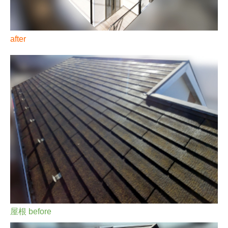
after
屋根 before