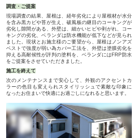
調査・ご提案
現場調査の結果
、屋根は、経年劣化により屋根材が水分
を含み黒カビや苔が生え、破風板の継目のコーキングが
劣化し隙間がある、外壁は、細かいヒビや剥がれ、コー
キングの劣化、ベランダは防水機能が低下などが見られ
ました。現状とお施主様のご要望から、屋根はノンアズ
ベストで強度が弱い為カバー工法を、外壁は塗膜劣化を
抑える高耐候性が評判の塗料を、ベランダにはFRP防水
をご提案をさせていただきました。
施工を終えて
次のメンテナンスまで安心して、外観のアクセントカ
ラーの色目も変えられスタイリッシュで素敵な印象に
なったお住まいで快適にお過ごしになれると思います。