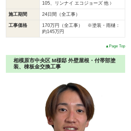
105、リンナイ エコジョーズ
他
》
施工期間
24日間（全工事）
工事価格
170万円（全工事） ※塗装・雨樋：
約145万円
▲Page Top
相模原市中央区 M様邸 外壁屋根・付帯部塗
装、棟板金交換工事