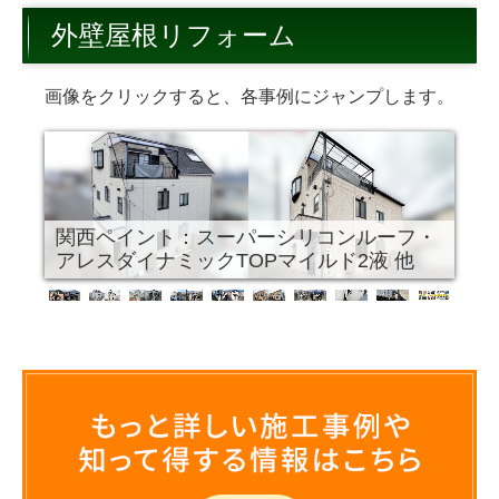
トイレ
外壁屋根リフォーム
キッチン
画像をクリックすると、各事例にジャンプします。
内装
外構・その他
お客様の声・笑顔アルバム
関西ペイント：アレスダイナミックTOPマ
イルド２液、Panasonic パラスケア
お問合せ
U105 他
ショールーム来店予約
無料調査依頼
今月のお買い得情報
よくある質問
外装・外装屋根塗装