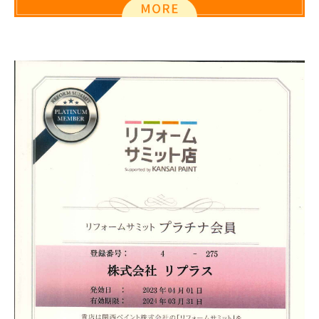
外装工事について
塗り替え時の見分け方
塗装工事の流れ
業者の選び方
豆知識・コラム
火災保険が適用されるかも!?
リフォームかし保険
高い抗ウイルス効果！関西ペイント・アレスシックイ
アレスシックイの特徴
抗ウイルスの検証
地域コミュニティ
リフォーム前の豆知識