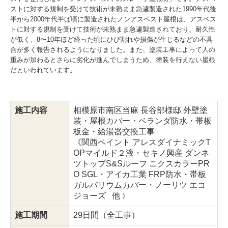
ストに対する規制を受けて技術が未熟まま急遽製造された1990年代後
半から2000年代半ば頃に製造されたノンアスベスト屋根は、アスベス
トに対する規制を受けて技術が未熟まま急遽製造されており、耐久性
が低く、8〜10年ほど経った頃にひび割れや損傷が生じるなどの不具
合が多く報告されるようになりました。また、塗装工事によって人の
重みが加わるとさらに劣化が進んでしまうため、塗装を行えない屋根
だといわれています。
施工内容
相模原市南区当麻 長谷部様邸 外壁塗
装・屋根カバー・ベランダ防水・帯板
板金・給湯器交換工事
《関西ペイント アレスダイナミックT
OPマイルド２液・セキノ興産 ダンネ
ツトップS&Sルーフ ニクスカラーPR
O SGL・アイカ工業 FRP防水・帯板
ガルバリウムカバー・ノーリツ エコ
ジョーズ
他
》
施工期間
29日間（全工事）