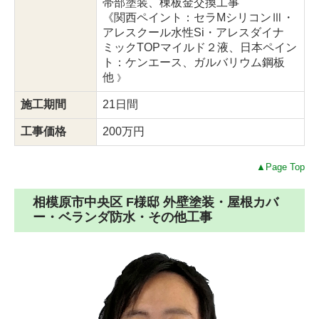
帯部塗装、棟板金交換工事
《関西ペイント：セラMシリコンⅢ・
アレスクール水性Si・アレスダイナ
ミックTOPマイルド２液、日本ペイン
ト：ケンエース、ガルバリウム鋼
板
他
》
施工期間
21日間
工事価格
200万円
▲Page Top
相模原市中央区 F様邸 外壁塗装・屋根カバ
ー・ベランダ防水・その他工事