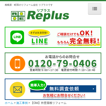
相模原・町田のリフォーム会社 リプラスです
ホーム
リプラスとは
会社案内
選ばれる理由
3つのこだわり
メディア掲載
人柄のよいスタッフ紹介
施工事例
外壁・屋根
ホーム
施工事例
【Old】外壁屋根リフォーム
浴室・洗面