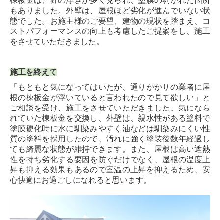
棟板金は、釘の浮きが多く見られ、塗膜の剥がれた箇所
もありました。外壁は、屋根ほど劣化が進んでいない状
態でした。お施主様のご要望、建物の現状を踏まえ、コ
ストパフォーマンスの向上も考慮したご提案をし、施工
をさせていただきました。
施工を終えて
「もともと気になってはいたが、通りがかりの業者に屋
根の棟板金が浮いていると言われたので見て欲しい」と
ご相談を受け、施工をさせていただきました。気になら
れていた棟板金を交換し、外壁は、親水性がある塗料で
塗膜硬化時に水に馴染みやすく油などは馴染みにくい性
質の塗料を採用したので、汚れに強く塗装後数年経過し
ても綺麗な状態が維持できます。また、屋根は高い遮熱
性を持ち劣化する要因を防ぐだけでなく、屋根の温度上
昇も抑える効果もあるので室温の上昇を抑えるため、安
心快適にお過ごしになれると思います。