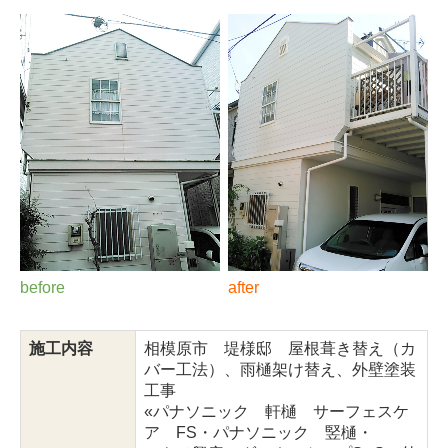
before
after
施工内容
相模原市 堤様邸 屋根葺き替え（カ
バー工法）、雨樋架け替え、外壁塗装
工事
«パナソニック 軒樋 サーフェスケ
ア FS・パナソニック 竪樋・