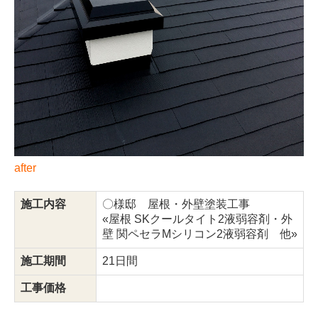
after
施工内容
〇様邸 屋根・外壁塗装工事
«屋根 SKクールタイト2液弱容剤・外
壁 関ペセラMシリコン2液弱容剤 他»
施工期間
21日間
工事価格