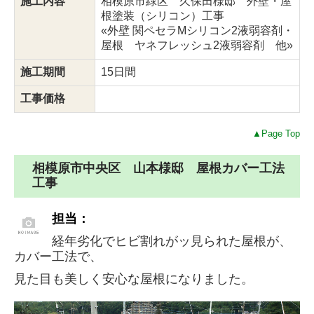
施工内容
相模原市緑区 久保田様邸 外壁・屋
根塗装（シリコン）工事
«外壁 関ペセラMシリコン2液弱容剤・
屋根 ヤネフレッシュ2液弱容剤 他»
施工期間
15日間
工事価格
▲Page Top
相模原市中央区 山本様邸 屋根カバー工法
工事
担当：
経年劣化でヒビ割れがッ見られた屋根が、
カバー工法で、
見た目も美しく安心な屋根になりました。