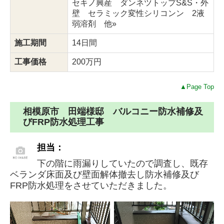
セキノ興産 ダンネツトップS&S・外
壁 セラミック変性シリコンン 2液
弱溶剤 他»
施工期間
14日間
工事価格
200万円
▲Page Top
相模原市 田端様邸 バルコニー防水補修及
びFRP防水処理工事
担当：
下の階に雨漏りしていたので調査し、既存
ベランダ床面及び壁面解体撤去し防水補修及び
FRP防水処理をさせていただきました。