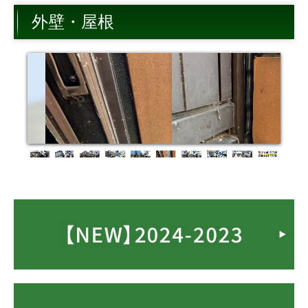
トイレ
外壁・屋根
キッチン
内装
外構・その他
お客様の声・笑顔アルバム
お問合せ
ショールーム来店予約
無料調査依頼
今月のお買い得情報
よくある質問
外装・外装屋根塗装