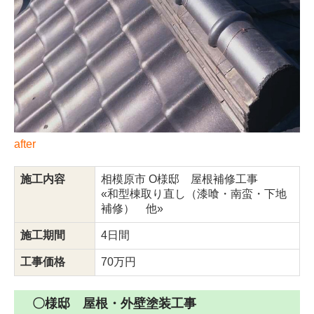
after
施工内容
相模原市 O様邸 屋根補修工事
«和型棟取り直し（漆喰・南蛮・下地
補修） 他»
施工期間
4日間
工事価格
70万円
〇様邸 屋根・外壁塗装工事