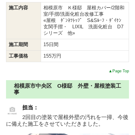
施工内容
相模原市 Ｋ様邸 屋根カバー/2階和
室/手摺/洗面化粧台改修工事
«屋根 ﾀﾞﾝﾈﾂﾄｯﾌﾟ S&Sﾙｰﾌ・ﾀﾞｲｹﾝ
玄関手摺・ LIXIL 洗面化粧台 D7
シリーズ 他»
施工期間
15日間
工事価格
155万円
▲Page Top
相模原市中央区 O様邸 外壁・屋根塗装工
事
担当：
2回目の塗装で屋根外壁の汚れを一掃、今後
に備えた施工をさせていただきました。