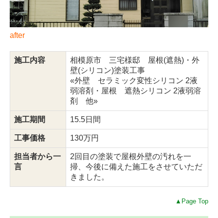
after
施工内容
相模原市 三宅様邸 屋根(遮熱)・外
壁(シリコン)塗装工事
«外壁 セラミック変性シリコン 2液
弱溶剤・屋根 遮熱シリコン 2液弱溶
剤 他»
施工期間
15.5日間
工事価格
130万円
担当者から一
2回目の塗装で屋根外壁の汚れを一
言
掃、今後に備えた施工をさせていただ
きました。
▲Page Top