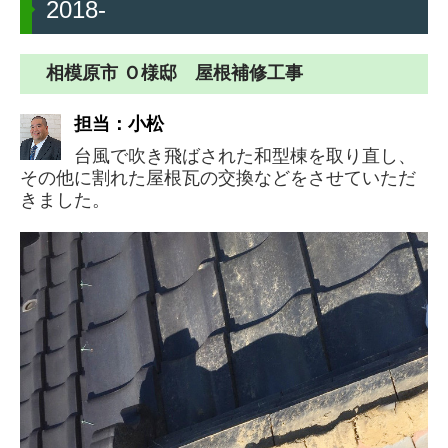
2018-
耐震チェック
相模原市 Ｏ様邸 屋根補修工事
採用情報
担当：小松
リプラスについて
台風で吹き飛ばされた和型棟を取り直し、
リプラスの仕事
その他に割れた屋根瓦の交換などをさせていただ
リプラスの社員
きました。
リプラスの制度
新卒採用
中途採用
プライバシーポリシー