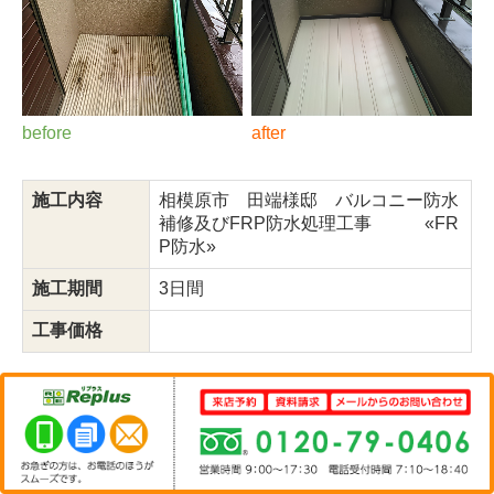
before
after
施工内容
相模原市 田端様邸 バルコニー防水
補修及びFRP防水処理工事 «FR
P防水»
施工期間
3日間
工事価格
▲Page Top
相模原市 菅沼様邸