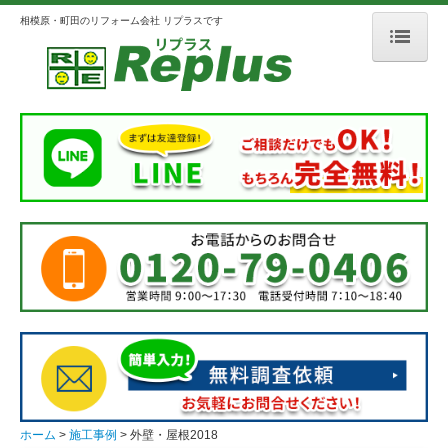
相模原・町田のリフォーム会社 リプラスです
ホーム
リプラスとは
会社案内
選ばれる理由
3つのこだわり
メディア掲載
人柄のよいスタッフ紹介
施工事例
外壁・屋根
ホーム
施工事例
外壁・屋根2018
浴室・洗面