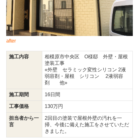
after
施工内容
相模原市中央区 O様邸 外壁・屋根
塗装工事
«外壁 セラミック変性シリコン 2液
弱容剤・屋根 シリコン 2液弱容
剤 他»
施工期間
16日間
工事価格
130万円
担当者から一
2回目の塗装で屋根外壁の汚れを一
言
掃、今後に備えた施工をさせていただ
きました。