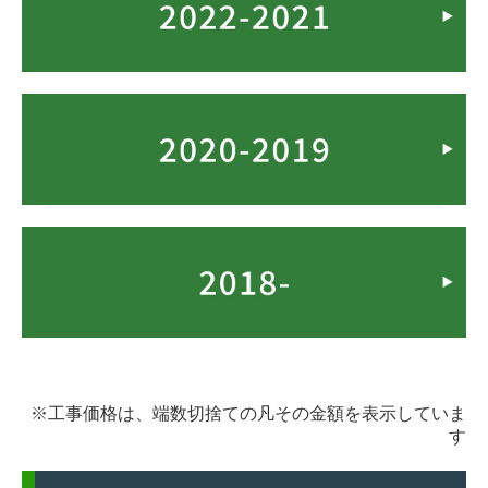
外装工事について
塗り替え時の見分け方
塗装工事の流れ
業者の選び方
豆知識・コラム
火災保険が適用されるかも!?
リフォームかし保険
高い抗ウイルス効果！関西ペイント・アレスシックイ
アレスシックイの特徴
抗ウイルスの検証
※工事価格は、端数切捨ての凡その金額を表示していま
す
地域コミュニティ
リフォーム前の豆知識