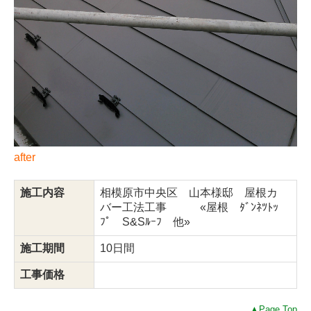
after
施工内容
相模原市中央区 山本様邸 屋根カ
バー工法工事 «屋根 ﾀﾞﾝﾈﾂﾄｯ
ﾌﾟ S&Sﾙｰﾌ 他»
施工期間
10日間
工事価格
▲Page Top