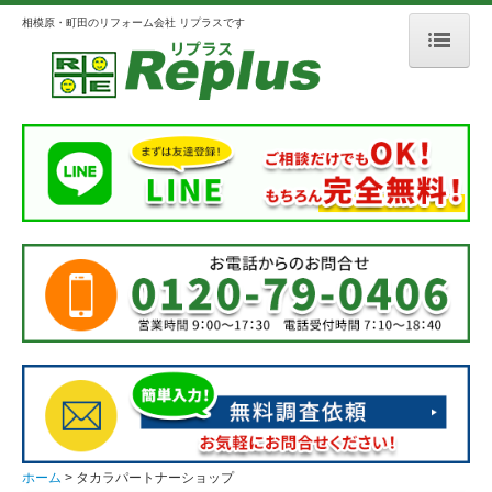
相模原・町田のリフォーム会社 リプラスです
ホーム
リプラスとは
会社案内
選ばれる理由
3つのこだわり
メディア掲載
人柄のよいスタッフ紹介
施工事例
外壁・屋根
ホーム
タカラパートナーショップ
浴室・洗面