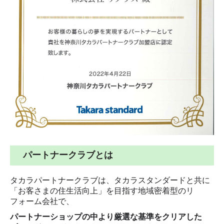
外装工事について
塗り替え時の見分け方
塗装工事の流れ
業者の選び方
豆知識・コラム
火災保険が適用されるかも!?
リフォームかし保険
高い抗ウイルス効果！関西ペイント・アレスシックイ
パートナークラブとは
アレスシックイの特徴
タカラパートナークラブは、
タカラスタンダードと共に
抗ウイルスの検証
「お客さまの住生活向上」を目指す地域密着型のリ
フォーム会社で、
地域コミュニティ
パートナーショップの中より厳選な基準をクリアした
リフォーム前の豆知識