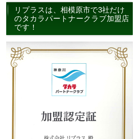
トイレ
リプラスは、相模原市で3社だけ
のタカラパートナークラブ加盟店
キッチン
です！
内装
外構・その他
お客様の声・笑顔アルバム
お問合せ
ショールーム来店予約
無料調査依頼
今月のお買い得情報
よくある質問
外装・外装屋根塗装