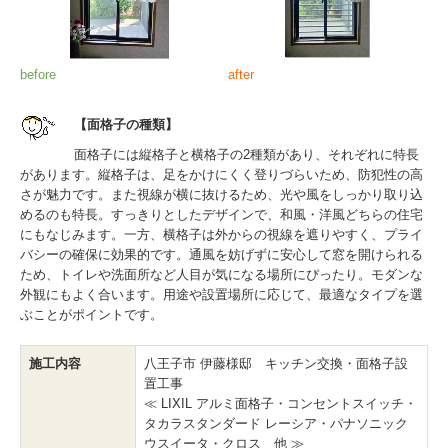
before
after
【面格子の種類】
面格子には縦格子と横格子の2種類があり、それぞれに特長
があります。縦格子は、足をかけにくく登りづらいため、防犯性の高
さが魅力です。また視線が横に抜けるため、光や風をしっかり取り込
めるのも特長。すっきりとしたデザインで、和風・洋風どちらの住宅
にもなじみます。一方、横格子は外からの視線を遮りやすく、プライ
バシーの確保に効果的です。通風を妨げずに安心して窓を開けられる
ため、トイレや洗面所など人目が気になる場所にぴったり。モダンな
外観にもよく合います。用途や設置場所に応じて、最適なタイプを選
ぶことがポイントです。
施工内容
八王子市 伊藤様邸 キッチン交換・面格子設
置工事
≪ LIXIL アルミ面格子・コンセントスイッチ・
タカラスタンダード レーシア・パナソニック
ウスイータ・クロス 他 ≫