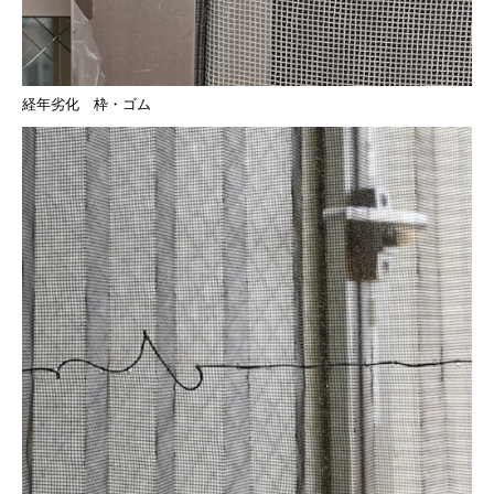
経年劣化 枠・ゴム