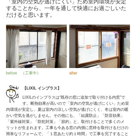
「室内の空気が逃げにくい」ため室内環境が安定
することから、一年を通して快適にお過ごしいた
だけると思います。
before （工事中）
after
【LIXIL インプラス】
LIXILのインプラスは“既存の窓に追加で取り付ける内窓”で
す。断熱効果が高いので「室内の空気が逃げにくい」ため室
内環境が安定し、夏は室内の涼しい空気が逃げにくく、冬は室内の暖
かい空気を逃がしません。その他にも、「結露防止」「防音効果」
「紫外線対策」「防犯対策」「節約」と、取付けることで多くのメ
リットが生まれます。工事も今ある窓の内側に窓枠を取付けるだけの
簡単なリフォームで、「１窓あたり約１時間」で工事を完了すること