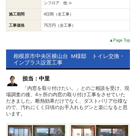
ンフロア 他 ≫
施工期間
4日間（全工事）
工事価格
75万円（全工事）
▲Page Top
相模原市中央区横山台 M様邸 トイレ交換・
インプラス設置工事
担当：中里
「内窓を取り付けたい。」とのご相談を受け、現
場調査の後、4ヶ所の内窓の取り付け工事をさせていた
だきました。断熱効果だけでなく、ダストバリア仕様な
ので、汚れにくく日頃のお手入れもグンと楽になると思
います。