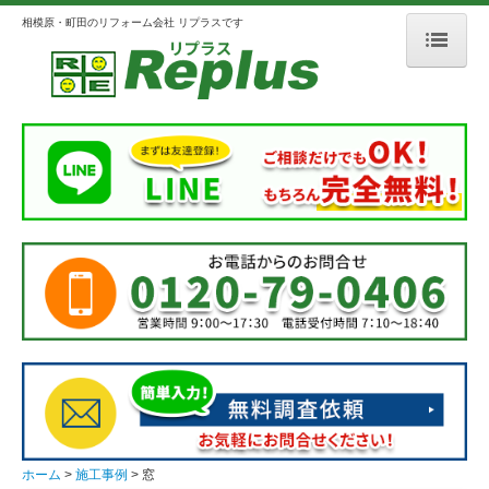
相模原・町田のリフォーム会社 リプラスです
ホーム
リプラスとは
会社案内
選ばれる理由
3つのこだわり
メディア掲載
人柄のよいスタッフ紹介
施工事例
外壁・屋根
ホーム
施工事例
窓
浴室・洗面