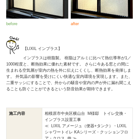
before
after
【LIXIL インプラス】
インプラスは樹脂製。 樹脂はアルミに比べて熱伝導率が1／
1000程度と、断熱効果に優れた素材です。 さらに今ある窓との間に
生まれる空気層が室内の熱を外に伝えにくくし、断熱効果を発揮しま
す。 外気温の影響を受けにくい快適な室内環境を実現します。また、
二重サッシにすることで、外からの騒音や室内の声が外に漏れ聞こえ
ることも防ぐことができるという防音効果が期待できます。
施工内容
相模原市中央区横山台 M様邸 トイレ交換・
インプラス設置工事
≪ LIXIL アメージュ（便器+タンク）・LIXIL
シャワートイレ KAシリーズ・クッションフロ
ア・クロス 他 ≫