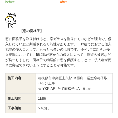
before
after
【窓の面格子】
窓に面格子を取り付けると、窓ガラスを割りにくいなどの理由で、侵
入しにくい窓と判断される可能性があります。一戸建てにおける侵入
犯罪の侵入口として、もっとも多いのは窓です。令和5年に起きた侵
入犯罪においても、55.2%が窓からの侵入によって、窃盗の被害など
が発生しました。面格子で物理的に窓を保護することで、侵入者が簡
単に突破できないようにすることが可能です。
施工内容
相模原市中央区上矢部 K様邸 浴室窓格子取
り付け工事
≪ YKK AP たて面格子 LA 他 ≫
施工期間
1日間
工事価格
5.4万円