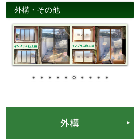
トイレ
外構・その他
キッチン
内装
外構・その他
お客様の声・笑顔アルバム
お問合せ
ショールーム来店予約
無料調査依頼
今月のお買い得情報
よくある質問
外装・外装屋根塗装