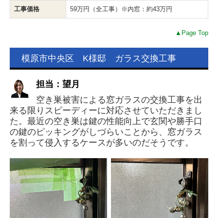
工事価格
59万円（全工事）※内窓：約43万円
▲Page Top
模原市中央区 K様邸 ガラス交換工事
担当：望月
空き巣被害による窓ガラスの交換工事を
出
来る限りスピーディーに対応させていただきまし
た。
最近の空き巣は鍵の性能向上で玄関や勝手口
の鍵のピッキングがしづらいことから、窓ガラス
を割って侵入するケースが多いのだそうです。