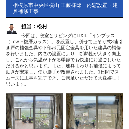
相模原市中央区横山 工藤様邸 内窓設置・建
耐震チェック
具補修工事
採用情報
担当：松村
今回は、寝室とリビングにLIXIL「インプラス
リプラスについて
（Low-E複層ガラス）」を設置し、併せて上吊り式3連引
リプラスの仕事
き戸の補強金具や下部吊元固定金具を用いた建具の補修
を行いました。内窓の設置により、断熱性が大きく向上
リプラスの社員
し、これから気温が下がる季節でも快適にお過ごしいた
だけるかと思います。また、建具まわりも補強によって
リプラスの制度
動きが安定し、使い勝手が改善されました。1日間でス
新卒採用
ムーズに工事を完了でき、ご満足いただけて大変嬉しく
思います。
中途採用
プライバシーポリシー