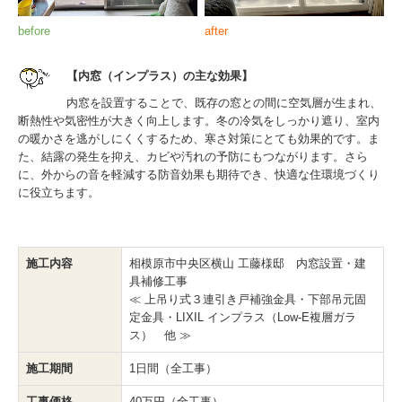
before
after
【内窓（インプラス）の主な効果】
内窓を設置することで、既存の窓との間に空気層が生まれ、
断熱性や気密性が大きく向上します。冬の冷気をしっかり遮り、室内
の暖かさを逃がしにくくするため、寒さ対策にとても効果的です。ま
た、結露の発生を抑え、カビや汚れの予防にもつながります。さら
に、外からの音を軽減する防音効果も期待でき、快適な住環境づくり
に役立ちます。
施工内容
相模原市中央区横山 工藤様邸 内窓設置・建
具補修工事
≪ 上吊り式３連引き戸補強金具・下部吊元固
定金具・LIXIL インプラス（Low-E複層ガラ
ス） 他 ≫
施工期間
1日間（全工事）
工事価格
40万円（全工事）