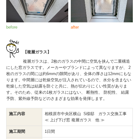
before
after
【複層ガラス】
複層ガラスは、2枚のガラスの中間に空気を挟んで二重構造
にした窓ガラスです。メーカーやブランドによって異なりますが、 2
枚のガラスの間には約6mmの隙間があり、全体の厚さは12mmにもな
ります。中間層には乾燥空気が注入されているので、水分を含まない
乾燥した空気は結露を防ぐと共に、熱が伝わりにくい性質がありま
す。そのため、従来の1枚ガラスにはない、 断熱性、 防犯性、 結露
予防、紫外線予防などのさまざまな効果を発揮します。
施工内容
相模原市中央区横山 S様邸 ガラス交換工事
≪ 上げ下げ窓 複層ガラス 他 ≫
施工期間
1日間