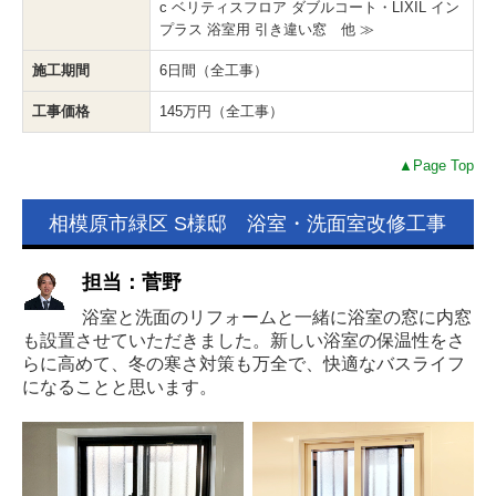
c ベリティスフロア ダブルコート・LIXIL イン
プラス 浴室用 引き違い窓 他 ≫
施工期間
6日間（全工事）
工事価格
145万円（全工事）
▲Page Top
相模原市緑区 S様邸 浴室・洗面室改修工事
担当：菅野
浴室と洗面のリフォームと一緒に浴室の窓に内窓
も設置させていただきました。新しい浴室の保温性をさ
らに高めて、冬の寒さ対策も万全で、快適なバスライフ
になることと思います。