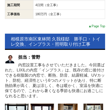
施工期間
4日間（全工事）
工事価格
180万円（全工事）
▲Page Top
相模原市南区東林間 久我様邸 勝手口・トイ
レ交換、インプラス・照明取り付け工事
担当：菅野
内窓設置工事をさせていただきました。今回選ば
れた、LIXILの内窓「インプラス」は、既存の窓に後付け
できる樹脂製の内窓で、断熱、防音、結露軽減、UVカッ
ト、防犯、経済性という6つのメリットがあり、特に断
熱効果が高く、夏は涼しく、冬は暖かく、室温を快適に
保てるので、これから暑くなる季節も快適にお過ごしに
なれると思います。