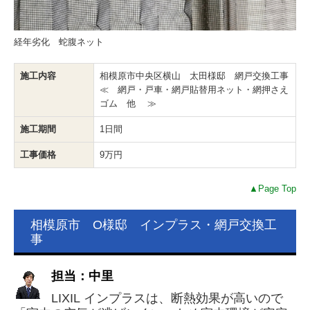
経年劣化 蛇腹ネット
施工内容
相模原市中央区横山 太田様邸 網戸交換工事
≪ 網戸・戸車・網戸貼替用ネット・網押さえ
ゴム 他 ≫
施工期間
1日間
工事価格
9万円
▲Page Top
相模原市 O様邸 インプラス・網戸交換工
事
担当：中里
LIXIL インプラスは、断熱効果が高いので