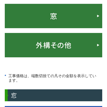
外装工事について
塗り替え時の見分け方
塗装工事の流れ
業者の選び方
豆知識・コラム
火災保険が適用されるかも!?
リフォームかし保険
高い抗ウイルス効果！関西ペイント・アレスシックイ
工事価格は、端数切捨ての凡その金額を表示してい
ます。
アレスシックイの特徴
抗ウイルスの検証
窓
地域コミュニティ
リフォーム前の豆知識