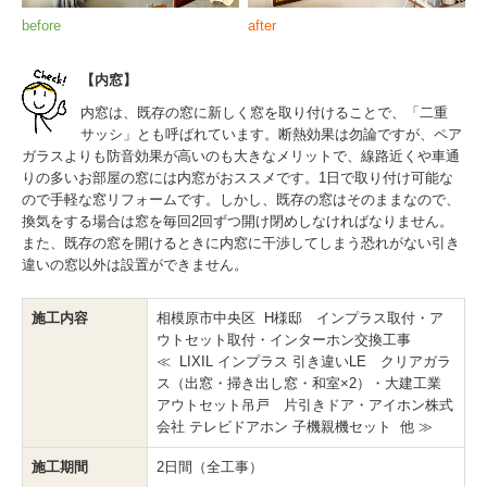
before
after
【内窓】
内窓は、既存の窓に新しく窓を取り付けることで、「二重
サッシ」とも呼ばれています。断熱効果は勿論ですが、ペア
ガラスよりも防音効果が高いのも大きなメリットで、線路近くや車通
りの多いお部屋の窓には内窓がおススメです。1日で取り付け可能な
ので手軽な窓リフォームです。しかし、既存の窓はそのままなので、
換気をする場合は窓を毎回2回ずつ開け閉めしなければなりません。
また、既存の窓を開けるときに内窓に干渉してしまう恐れがない引き
違いの窓以外は設置ができません。
施工内容
相模原市中央区 H様邸 インプラス取付・ア
ウトセット取付・インターホン交換工事
≪ LIXIL インプラス 引き違いLE クリアガラ
ス（出窓・掃き出し窓・和室×2）・大建工業
アウトセット吊戸 片引きドア・アイホン株式
会社 テレビドアホン 子機親機セット 他 ≫
施工期間
2日間（全工事）