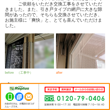
ご依頼をいただき交換工事をさせていただ
きました。また、引き戸タイプの網戸に大きな隙
間があったので、そちらも交換させていただき、
お施主様に「爽快」と、とても喜んでいただけま
した。
before （工事中）
after
【持ち出し式・またぎ式】
持ち出し式：窓サッシに網戸レールがあり、その網戸レール
と外窓の出っ張り部分までの隙間が狭い窓用の網戸。
プレハブやビルの引き違い窓などに使用する場合が多
い、戸車部分が持ち出し仕様になった網戸。