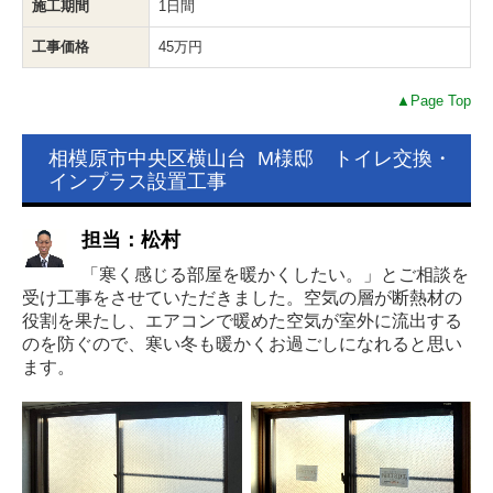
施工期間
1日間
工事価格
45万円
▲Page Top
相模原市中央区横山台 M様邸 トイレ交換・
インプラス設置工事
担当：松村
「寒く感じる部屋を暖かくしたい。」とご相談を
受け工事をさせていただきました。空気の層が断熱材の
役割を果たし、エアコンで暖めた空気が室外に流出する
のを防ぐので、寒い冬も暖かくお過ごしになれると思い
ます。