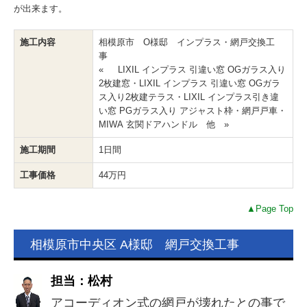
が出来ます。
施工内容
相模原市 O様邸 インプラス・網戸交換工
事
« LIXIL インプラス 引違い窓 OGガラス入り
2枚建窓・LIXIL インプラス 引違い窓 OGガラ
ス入り2枚建テラス・LIXIL インプラス引き違
い窓 PGガラス入り アジャスト枠・網戸戸車・
MIWA 玄関ドアハンドル 他 »
施工期間
1日間
工事価格
44万円
▲Page Top
相模原市中央区 A様邸 網戸交換工事
担当：松村
アコーディオン式の網戸が壊れたとの事で