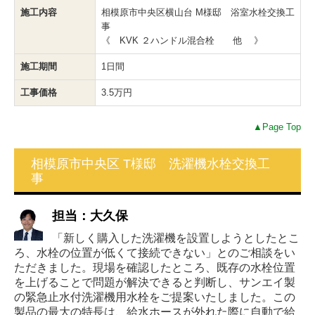
施工内容
相模原市中央区横山台 M様邸 浴室水栓交換工
事
《 KVK ２ハンドル混合栓 他 》
施工期間
1日間
工事価格
3.5万円
▲Page Top
相模原市中央区 T様邸 洗濯機水栓交換工
事
担当：大久保
「新しく購入した洗濯機を設置しようとしたとこ
ろ、水栓の位置が低くて接続できない」とのご相談をい
ただきました。現場を確認したところ、既存の水栓位置
を上げることで問題が解決できると判断し、サンエイ製
の緊急止水付洗濯機用水栓をご提案いたしました。この
製品の最大の特長は、給水ホースが外れた際に自動で給