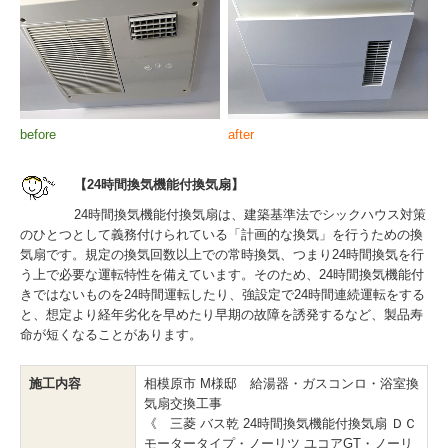
before
after
【24時間換気機能付換気扇】
24時間換気機能付換気扇は、建築基準法でシックハウス対策
のひとつとして義務付けられている「計画的な換気」を行うための換
気扇です。規定の換気回数以上での常時換気、つまり24時間換気を行
う上で必要な運転特性を備えています。そのため、24時間換気機能付
きではないものを24時間運転したり、強設定で24時間連続運転をする
と、想定より経年劣化を早めたり早期の故障を誘発するなど、製品寿
命が短くなることがあります。
施工内容
相模原市 M様邸 給湯器・ガスコンロ・浴室換
気扇交換工事
《 三菱 バス乾 24時間換気機能付換気扇 ＤＣ
モータータイプ・ノーリツ ユコアGT・ノーリ