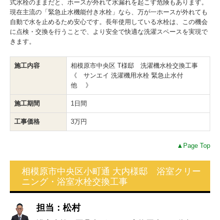
式水栓のままだと、ホースが外れて水漏れを起こす危険もあります。
現在主流の「緊急止水機能付き水栓」なら、万が一ホースが外れても
自動で水を止めるため安心です。長年使用している水栓は、この機会
に点検・交換を行うことで、より安全で快適な洗濯スペースを実現で
きます。
施工内容
相模原市中央区 T様邸 洗濯機水栓交換工事
《 サンエイ 洗濯機用水栓 緊急止水付
他 》
施工期間
1日間
工事価格
3万円
▲Page Top
相模原市中央区小町通 大内様邸 浴室クリー
ニング・浴室水栓交換工事
担当：松村