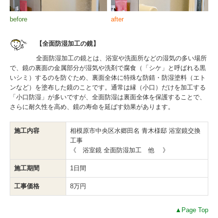
before
after
【全面防湿加工の鏡】
全面防湿加工の鏡とは、浴室や洗面所などの湿気の多い場所
で、鏡の裏面の金属部分が湿気や洗剤で腐食（「シケ」と呼ばれる黒
いシミ）するのを防ぐため、裏面全体に特殊な防錆・防湿塗料（エト
ンなど）を塗布した鏡のことです。通常は縁（小口）だけを加工する
「小口防湿」が多いですが、全面防湿は裏面全体を保護することで、
さらに耐久性を高め、鏡の寿命を延ばす効果があります。
施工内容
相模原市中央区水郷田名 青木様邸 浴室鏡交換
工事
《 浴室鏡 全面防湿加工 他 》
施工期間
1日間
工事価格
8万円
▲Page Top