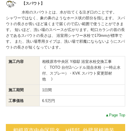
【スパウト】
水栓のスパウトとは、水が出てくる注ぎ口のことです。
シャワーではなく、象の鼻のようなホース状の部分を指します。 スパ
ウトの長さが長いほど遠くまで届くので広い範囲で使うことができま
す。 短いほど、洗い場のスペースが広がります。蛇口カランの首の長
さであるスパウトの長さは、 浴室用シャワー水栓で170mmが標準で
す。 また、洗い場専用タイプは、洗い場で邪魔にならないようにスパ
ウトの長さが短くなっています。
施工内容
相模原市中央区 Y様邸 浴室水栓交換工事
《 TOTO 台付2ハンドル混合水栓（一時止水
付、スプレー）・KVK スパウト変更部材
他 》
施工期間
1日間
工事価格
6.5万円
▲Page Top
相模原市中央区田名 H様邸 外壁屋根塗装、