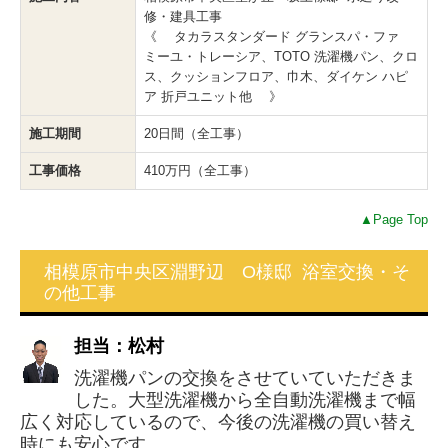
修・建具工事
《 タカラスタンダード グランスパ・ファ
ミーユ・トレーシア、TOTO 洗濯機パン、クロ
ス、クッションフロア、巾木、ダイケン ハピ
ア 折戸ユニット他 》
施工期間
20日間（全工事）
工事価格
410万円（全工事）
▲Page Top
相模原市中央区淵野辺 O様邸 浴室交換・そ
の他工事
担当：松村
洗濯機パンの交換をさせていていただきま
した。大型洗濯機から全自動洗濯機まで幅
広く対応しているので、今後の洗濯機の買い替え
時にも安心です。