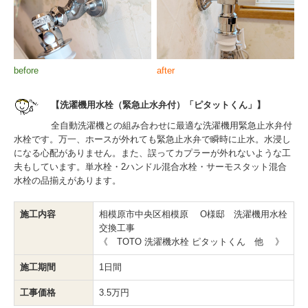
before
after
【洗濯機用水栓（緊急止水弁付）「ピタットくん」】
全自動洗濯機との組み合わせに最適な洗濯機用緊急止水弁付
水栓です。万一、ホースが外れても緊急止水弁で瞬時に止水。水浸し
になる心配がありません。また、誤ってカプラーが外れないような工
夫もしています。単水栓・2ハンドル混合水栓・サーモスタット混合
水栓の品揃えがあります。
施工内容
相模原市中央区相模原 O様邸 洗濯機用水栓
交換工事
《 TOTO 洗濯機水栓 ピタットくん 他 》
施工期間
1日間
工事価格
3.5万円