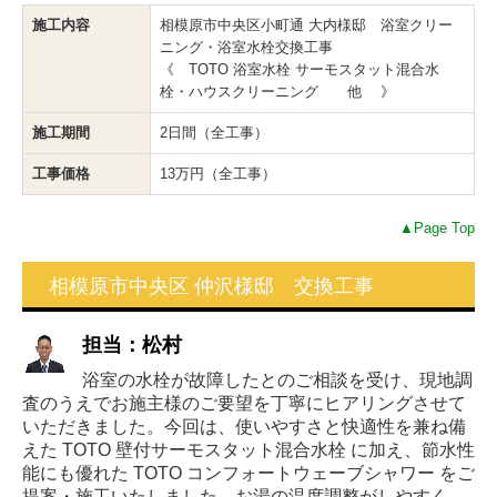
施工内容
相模原市中央区小町通 大内様邸 浴室クリー
ニング・浴室水栓交換工事
《 TOTO 浴室水栓 サーモスタット混合水
栓・ハウスクリーニング 他 》
施工期間
2日間（全工事）
工事価格
13万円（全工事）
▲Page Top
相模原市中央区 仲沢様邸 交換工事
担当：松村
浴室の水栓が故障したとのご相談を受け、現地調
査のうえでお施主様のご要望を丁寧にヒアリングさせて
いただきました。今回は、使いやすさと快適性を兼ね備
えた TOTO 壁付サーモスタット混合水栓 に加え、節水性
能にも優れた TOTO コンフォートウェーブシャワー をご
提案・施工いたしました。お湯の温度調整がしやすく、