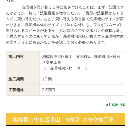
洗濯機を買い替える時に気を付けることは、まず、設置でき
るかどうか。特に「洗濯容量を増やしたい」「縦型の洗濯機からドラ
ム式に買い替えたい」など、買い替える前と後で洗濯機のサイズが変
わります。洗濯機本体のサイズ（寸法）以外にも、フタがスムーズに
開けられるスペースがあるか、排水口の位置や防水パンの形状は新し
く購入するものにあっているか、洗濯機用水栓が購入する洗濯機本体
の高さより上にあるかなどを確認しておく必要があります。
施工内容
相模原中央区横山 青木様邸 洗濯機用水栓高
さ変更工事
《 洗濯機用水栓 他 》
施工期間
1日間
工事価格
2.8万円
▲Page Top
相模原市中央区小山 S様邸 水栓交換工事