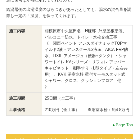
定に保ちながら吐水してくれるので、
給湯器側の出湯温度のばらつきがあったとしても、湯水の混合量を調
節し一定の「温度」を保ってくれます。
施工内容
相模原市中央区田名 H様邸 外壁屋根塗装、
バルコニー防水、トイレ・水栓交換工事
《 関西ペイント アレスダイナミックTOPマ
イルド2液・アレスクール2液Si、AICA FRP防
水、LIXIL アメージュ（便器+タンク）・シャ
ワートイレ KAシリーズ・リフォレ アッパー
キャビネット・棚手すり（L型タイプ・左右共
用） 、KVK 浴室水栓 壁付サーモスタット式
シャワー、クロス、クッションフロア 他
》
施工期間
25日間（全工事）
工事価格
210万円（全工事） ※浴室水栓：約4.8万円
▲Page Top