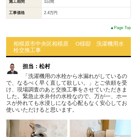
施工期間
1日間
工事価格
2.4万円
▲Page Top
相模原市中央区相模原 O様邸 洗濯機用水
栓交換工事
担当：松村
「洗濯機用の水栓から水漏れがしているの
で、なるべく早く直して欲しい。」とご依頼を受
け、現場調査のあと交換工事をさせていただきま
した。緊急止水弁付の水栓なので、万が一、ホー
スが外れても水浸しになる心配もなく安心してお
使いいただけると思います。