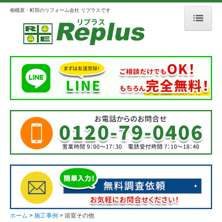
相模原・町田のリフォーム会社 リプラスです
ホーム
リプラスとは
会社案内
選ばれる理由
3つのこだわり
メディア掲載
人柄のよいスタッフ紹介
施工事例
外壁・屋根
ホーム
施工事例
浴室その他
浴室・洗面