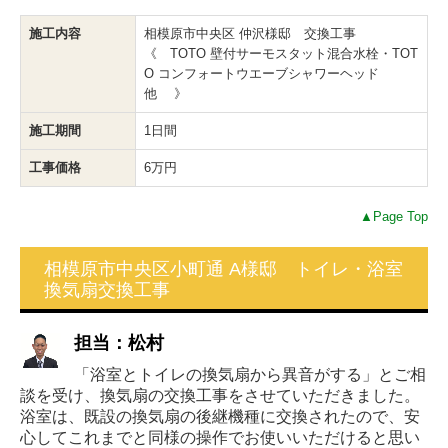
施工内容
相模原市中央区 仲沢様邸 交換工事
《 TOTO 壁付サーモスタット混合水栓・TOT
O コンフォートウエーブシャワーヘッド
他 》
施工期間
1日間
工事価格
6万円
▲Page Top
相模原市中央区小町通 A様邸 トイレ・浴室
換気扇交換工事
担当：松村
「浴室とトイレの換気扇から異音がする」とご相
談を受け、換気扇の交換工事をさせていただきました。
浴室は、既設の換気扇の後継機種に交換されたので、安
心してこれまでと同様の操作でお使いいただけると思い