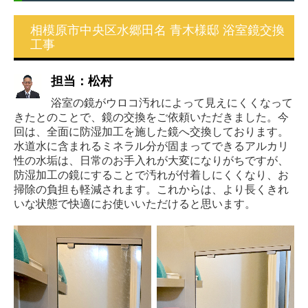
耐震チェック
相模原市中央区水郷田名 青木様邸 浴室鏡交換
工事
採用情報
担当：松村
リプラスについて
浴室の鏡がウロコ汚れによって見えにくくなって
リプラスの仕事
きたとのことで、鏡の交換をご依頼いただきました。今
回は、全面に防湿加工を施した鏡へ交換しております。
リプラスの社員
水道水に含まれるミネラル分が固まってできるアルカリ
リプラスの制度
性の水垢は、日常のお手入れが大変になりがちですが、
防湿加工の鏡にすることで汚れが付着しにくくなり、お
新卒採用
掃除の負担も軽減されます。これからは、より長くきれ
いな状態で快適にお使いいただけると思います。
中途採用
プライバシーポリシー