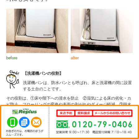
before
after
【洗濯機パンの役割】
洗濯機パンは、防水パンとも呼ばれ、床と洗濯機の間に設置
する土台のことです。
その役割は、①床や階下への浸水を防止 ②湿気による床の劣化・カ
ビ防止、フローリングの変色や表面の剥がれやダメージ軽減 ③脱水
時の振動や稼働音を吸収、洗濯機と床とのクッション効果 がありま
す。
施工内容
相模原市中央区淵野辺 O様邸 浴室交換・そ
の他工事