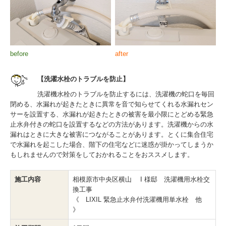
before
after
【洗濯水栓のトラブルを防止】
洗濯機水栓のトラブルを防止するには、洗濯機の蛇口を毎回
閉める、水漏れが起きたときに異常を音で知らせてくれる水漏れセン
サーを設置する、水漏れが起きたときの被害を最小限にとどめる緊急
止水弁付きの蛇口を設置するなどの方法があります。洗濯機からの水
漏れはときに大きな被害につながることがあります。とくに集合住宅
で水漏れを起こした場合、階下の住宅などに迷惑が掛かってしまうか
もしれませんので対策をしておかれることをおススメします。
施工内容
相模原市中央区横山 I 様邸 洗濯機用水栓交
換工事
《 LIXIL 緊急止水弁付洗濯機用単水栓 他
》