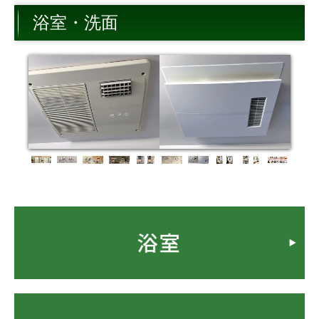
トイレ
浴室・洗面
キッチン
内装
外構・その他
お客様の声・笑顔アルバム
お問合せ
ショールーム来店予約
無料調査依頼
今月のお買い得情報
よくある質問
外装・外装屋根塗装