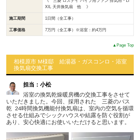
《 三菱 ロスナイ パイプ用ファン 排気用・LI
XIL 天井換気扇 他 》
施工期間
1日間（全工事）
工事価格
7万円（全工事）※浴室：約4万円
▲Page Top
相模原市 M様邸 給湯器・ガスコンロ・浴室
換気扇交換工事
担当：小松
浴室の換気乾燥暖房機の交換工事をさせて
いただきました。今回、採用された 三菱のバス
乾 24時間換気機能付換気扇は、室内の空気を循環
させる仕組みでシックハウスや結露を防ぐ役割が
あり、安心快適にお使いいただけると思います。