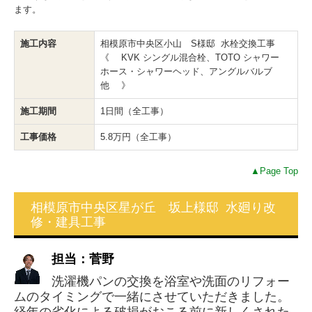
ます。
施工内容
相模原市中央区小山 S様邸 水栓交換工事
《 KVK シングル混合栓、TOTO シャワー
ホース・シャワーヘッド、アングルバルブ
他 》
施工期間
1日間（全工事）
工事価格
5.8万円（全工事）
▲Page Top
相模原市中央区星が丘 坂上様邸 水廻り改
修・建具工事
担当：菅野
洗濯機パンの交換を浴室や洗面のリフォー
ムのタイミングで一緒にさせていただきました。
経年の劣化による破損がおこる前に新しくされた