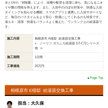
水とUVの「W除菌」により、浴槽や配管を清潔に保ち、気になるニオ
イや菌の増殖を抑えます。また、入浴中ののぼせ対策や、快適な入浴
タイミングを知らせる機能、スマホアプリと連携した入浴サポートな
ど、毎日のバスタイムをより安心・快適にしてくれるのも特長です。
省エネ・清潔・快適をバランスよく備えた、ワンランク上の給湯器で
す。
施工内容
相模原市 A様邸 給湯器交換工事
« ノーリツ ガスふろ給湯器 GT-C72シリーズ
他 ≫
施工期間
1日間
工事価格
20万円
▲Page Top
相模原市 E様邸 給湯器交換工事
担当：大久保