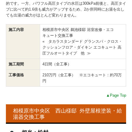
的です。一方、パワフル高圧タイプの水圧は300kPa前後と、高圧タイ
プに比べて約1.6倍も威力がアップするため、2か所同時にお湯を出し
ても出湯の威力がほとんど変わりません。
施工内容
相模原市中央区 鵜池様邸 浴室改修・エコ
キュート交換工事
« タカラスタンダード グランスパ・クロス・
クッションフロア・ダイキン エコキュート 高
圧フルオートタイプ 他 ≫
施工期間
4日間（全工事）
工事価格
210万円（全工事） ※エコキュート：約70万
円
▲Page Top
相模原市中央区 西山様邸 外壁屋根塗装・給
湯器交換工事