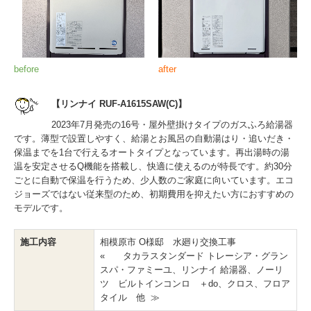
before
after
【リンナイ RUF-A1615SAW(C)】
2023年7月発売の16号・屋外壁掛けタイプのガスふろ給湯器
です。薄型で設置しやすく、給湯とお風呂の自動湯はり・追いだき・
保温までを1台で行えるオートタイプとなっています。再出湯時の湯
温を安定させるQ機能を搭載し、快適に使えるのが特長です。約30分
ごとに自動で保温を行うため、少人数のご家庭に向いています。エコ
ジョーズではない従来型のため、初期費用を抑えたい方におすすめの
モデルです。
施工内容
相模原市 O様邸 水廻り交換工事
« タカラスタンダード トレーシア・グラン
スパ・ファミーユ、リンナイ 給湯器、ノーリ
ツ ビルトインコンロ ＋do、クロス、フロア
タイル 他 ≫