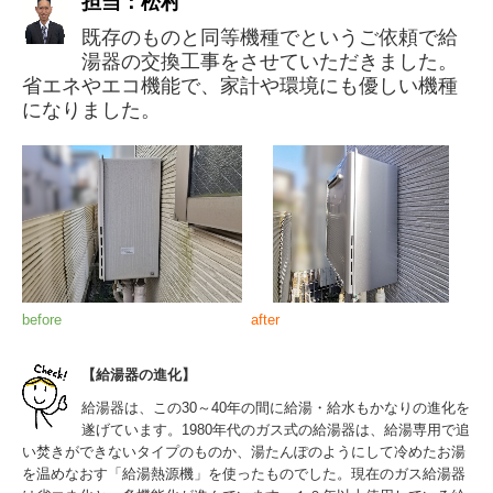
担当：松村
既存のものと同等機種でというご依頼で給
湯器の交換工事をさせていただきました。
省エネやエコ機能で、家計や環境にも優しい機種
になりました。
before
after
【給湯器の進化】
給湯器は、この30～40年の間に給湯・給水もかなりの進化を
遂げています。1980年代のガス式の給湯器は、給湯専用で追
い焚きができないタイプのものか、湯たんぽのようにして冷めたお湯
を温めなおす「給湯熱源機」を使ったものでした。現在のガス給湯器