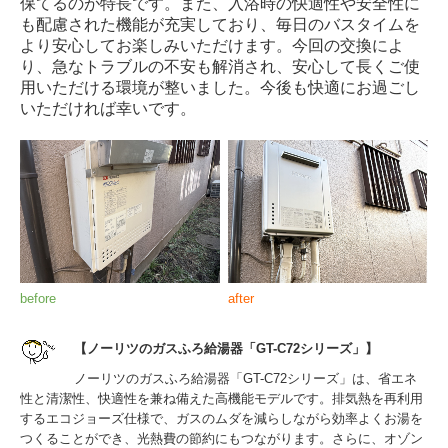
保てるのが特長です。また、入浴時の快適性や安全性に
も配慮された機能が充実しており、毎日のバスタイムを
より安心してお楽しみいただけます。今回の交換によ
り、急なトラブルの不安も解消され、安心して長くご使
用いただける環境が整いました。今後も快適にお過ごし
いただければ幸いです。
before
after
【ノーリツのガスふろ給湯器「GT-C72シリーズ」】
ノーリツのガスふろ給湯器「GT-C72シリーズ」は、省エネ
性と清潔性、快適性を兼ね備えた高機能モデルです。排気熱を再利用
するエコジョーズ仕様で、ガスのムダを減らしながら効率よくお湯を
つくることができ、光熱費の節約にもつながります。さらに、オゾン