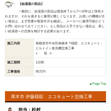
【給湯器の部品】
一般的に、給湯器の部品は製造終了から7〜10年ほど保有さ
れますが、それを過ぎると修理が難しくなります。お使いの機種が古
い場合は、まず型番や製造年月を確認し、メーカーに修理可能かどう
か問い合わせてみてください。もし部品が入手できない場合は、新し
い給湯器への交換を検討する必要があります。
施工内容
相模原市中央区南橋本 Y様邸 エコキュート・
ビルトイン食洗機交換工事
« 他 ≫
施工期間
1日間
工事価格
90万円
▲Page Top
厚木市 伊藤様邸 エコキュート交換工事
担当：松村