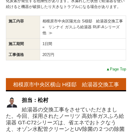
化炭素が発生する危険性があります。水漏れした状態で給湯器を使い
続けると機器が破損したり大きなトラブルになる場合があります。
施工内容
相模原市中央区陽光台 S様邸 給湯器交換工事
« リンナイ ガスふろ給湯器 RUF-Aシリーズ
他 ≫
施工期間
1日間
工事価格
20万円
▲Page Top
相模原市中央区横山 H様邸 給湯器交換工事
担当：松村
給湯器の交換工事をさせていただきまし
た。今回、採用されたノーリツ 高効率ガスふろ給
湯器 GT-C72シリーズは、省エネでおトクなう
え、オゾン水配管クリーンとUV除菌の２つの除菌