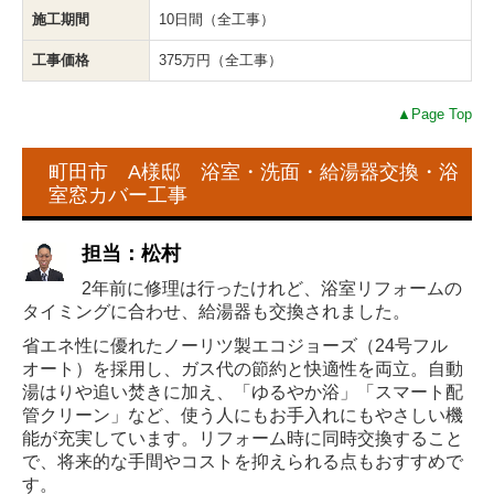
施工期間
10日間（全工事）
工事価格
375万円（全工事）
▲Page Top
町田市 A様邸 浴室・洗面・給湯器交換・浴
室窓カバー工事
担当：松村
2年前に修理は行ったけれど、浴室リフォームの
タイミングに合わせ、給湯器も交換されました。
省エネ性に優れたノーリツ製エコジョーズ（24号フル
オート）を採用し、ガス代の節約と快適性を両立。自動
湯はりや追い焚きに加え、「ゆるやか浴」「スマート配
管クリーン」など、使う人にもお手入れにもやさしい機
能が充実しています。リフォーム時に同時交換すること
で、将来的な手間やコストを抑えられる点もおすすめで
す。