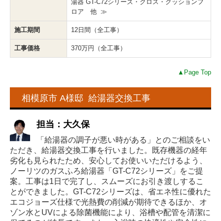
湯器 GT-C72シリーズ・クロス・クッションフ
ロア 他 ≫
施工期間
12日間（全工事）
工事価格
370万円（全工事）
▲Page Top
相模原市 A様邸 給湯器交換工事
担当：大久保
「給湯器の調子が悪い時がある」とのご相談をい
ただき、給湯器交換工事を行いました。既存機器の経年
劣化も見られたため、安心してお使いいただけるよう、
ノーリツのガスふろ給湯器「GT-C72シリーズ」をご提
案。工事は1日で完了し、スムーズにお引き渡しするこ
とができました。GT-C72シリーズは、省エネ性に優れた
エコジョーズ仕様で光熱費の削減が期待できるほか、オ
ゾン水とUVによる除菌機能により、浴槽や配管を清潔に