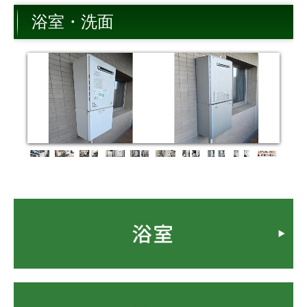
トイレ
浴室・洗面
キッチン
内装
外構・その他
お客様の声・笑顔アルバム
お問合せ
ショールーム来店予約
無料調査依頼
今月のお買い得情報
よくある質問
外装・外装屋根塗装