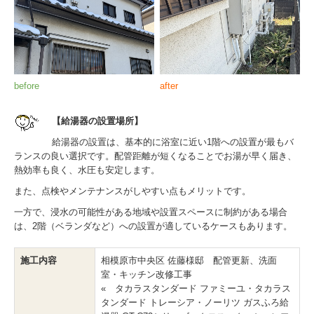
before
after
【給湯器の設置場所】
給湯器の設置は、基本的に浴室に近い1階への設置が最もバ
ランスの良い選択です。配管距離が短くなることでお湯が早く届き、
熱効率も良く、水圧も安定します。
また、点検やメンテナンスがしやすい点もメリットです。
一方で、浸水の可能性がある地域や設置スペースに制約がある場合
は、2階（ベランダなど）への設置が適しているケースもあります。
施工内容
相模原市中央区 佐藤様邸 配管更新、洗面
室・キッチン改修工事
« タカラスタンダード ファミーユ・タカラス
タンダード トレーシア・ノーリツ ガスふろ給