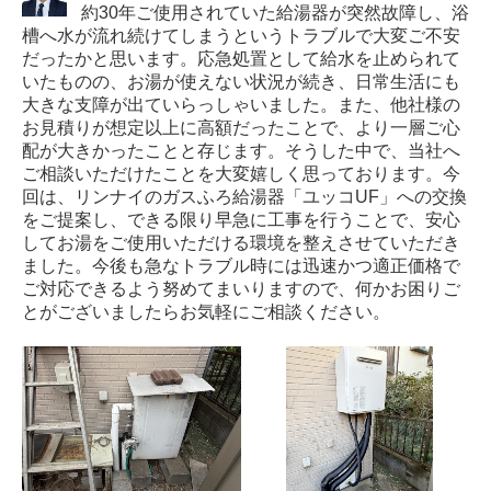
約30年ご使用されていた給湯器が突然故障し、浴
槽へ水が流れ続けてしまうというトラブルで大変ご不安
だったかと思います。応急処置として給水を止められて
いたものの、お湯が使えない状況が続き、日常生活にも
大きな支障が出ていらっしゃいました。
また、他社様の
お見積りが想定以上に高額だったことで、より一層ご心
配が大きかったことと存じます。そうした中で、当社へ
ご相談いただけたことを大変嬉しく思っております。
今
回は、リンナイのガスふろ給湯器「ユッコUF」への交換
をご提案し、できる限り早急に工事を行うことで、安心
してお湯をご使用いただける環境を整えさせていただき
ました。
今後も急なトラブル時には迅速かつ適正価格で
ご対応できるよう努めてまいりますので、何かお困りご
とがございましたらお気軽にご相談ください。