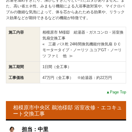
お湯を溜めすぎたり、沸かしすぎたりといったムダがありません。ま
た、高い省エネ性、みまもり機能による入浴事故対策や、マイクロバ
ブルの微細な気泡によって、体を芯からあたためる効果や、リラック
ス効果などが期待できるなどの機能が特徴です。
施工内容
相模原市 M様邸 給湯器・ガスコンロ・浴室換
気扇交換工事
« 三菱 バス乾 24時間換気機能付換気扇 ＤＣ
モータータイプ・ノーリツ ユコアGT・ノーリ
ツ ファミ 他 ≫
施工期間
1日間（全工事）
工事価格
47万円（全工事） ※給湯器：約22万円
▲Page Top
相模原市中央区 鵜池様邸 浴室改修・エコキュ
ート交換工事
担当：中里