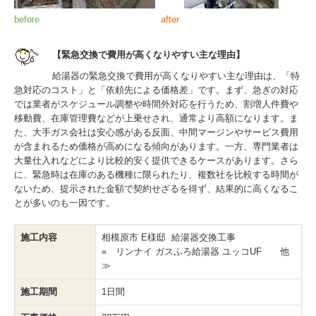
before
after
【緊急交換で費用が高くなりやすい主な理由】
給湯器の緊急交換で費用が高くなりやすい主な理由は、「特
急対応のコスト」と「依頼先による価格差」です。まず、急ぎの対応
では業者がスケジュール調整や時間外対応を行うため、割増人件費や
移動費、在庫管理費などが上乗せされ、通常より高額になります。ま
た、大手ガス会社は安心感がある反面、中間マージンやサービス費用
が含まれるため価格が高めになる傾向があります。一方、専門業者は
大量仕入れなどにより比較的安く提供できるケースがあります。さら
に、緊急時は在庫のある機種に限られたり、複数社を比較する時間が
ないため、提示された金額で契約せざるを得ず、結果的に高くなるこ
とが多いのも一因です。
施工内容
相模原市 E様邸 給湯器交換工事
« リンナイ ガスふろ給湯器 ユッコUF 他
≫
施工期間
1日間