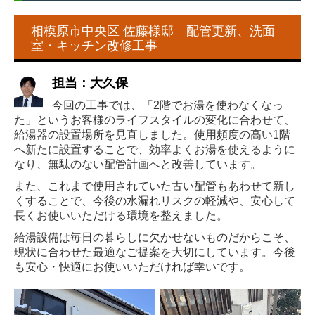
耐震チェック
相模原市中央区 佐藤様邸 配管更新、洗面
室・キッチン改修工事
採用情報
担当：大久保
リプラスについて
今回の工事では、「2階でお湯を使わなくなっ
リプラスの仕事
た」というお客様のライフスタイルの変化に合わせて、
給湯器の設置場所を見直しました。使用頻度の高い1階
リプラスの社員
へ新たに設置することで、効率よくお湯を使えるように
リプラスの制度
なり、無駄のない配管計画へと改善しています。
また、これまで使用されていた古い配管もあわせて新し
新卒採用
くすることで、今後の水漏れリスクの軽減や、安心して
中途採用
長くお使いいただける環境を整えました。
給湯設備は毎日の暮らしに欠かせないものだからこそ、
プライバシーポリシー
現状に合わせた最適なご提案を大切にしています。今後
も安心・快適にお使いいただければ幸いです。