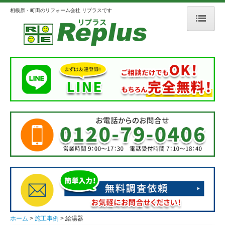
相模原・町田のリフォーム会社 リプラスです
ホーム
リプラスとは
会社案内
選ばれる理由
3つのこだわり
メディア掲載
人柄のよいスタッフ紹介
施工事例
外壁・屋根
ホーム
施工事例
給湯器
浴室・洗面