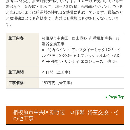
は省エネ化と、多機能化が進んでいます。１０年以上使用している給
湯器なら、新品時と比べて１割～２割程度、熱効率がダウンしている
と言われるように給湯器の性能は光熱費に直結しています。最新のガ
ス給湯機はとても高効率で、家計にも環境にもやさしくなっていま
す。
施工内容
相模原市中央区 西山様邸 外壁屋根塗装・給
湯器交換工事
« 関西ペイント アレスダイナミックTOPマイ
ルド2液・SK化研 ヤネフレッシュSi水性・AIC
A FRP防水・リンナイ エコジョーズ 他 ≫
施工期間
21日間（全工事）
工事価格
180万円（全工事）
▲Page Top
相模原市中央区淵野辺 O様邸 浴室交換・そ
の他工事