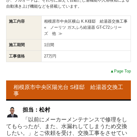
が、フルオートは、それらに加えて自動たし湯機能や入浴検知による
自動沸き上げ機能などを搭載しています。
施工内容
相模原市中央区横山 K.K様邸 給湯器交換工事
« ノーリツ ガスふろ給湯器 GT-C72シリー
ズ 他 ≫
施工期間
1日間
工事価格
27万円
▲Page Top
相模原市中央区陽光台 S様邸 給湯器交換工
事
担当：松村
「以前にメーカーメンテナンスで修理をし
てもらったが、また、水漏れしてしまうため交換
したい。」とご依頼を受け、交換工事をさせてい