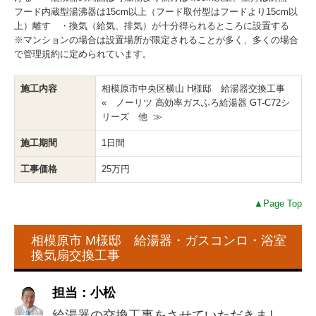
フード内蔵型湯沸器は15cm以上（フード取付型はフードより15cm以
上）離す ・換気（給気、排気）が十分得られるところに設置する
※マンションの場合は設置場所が限定されることが多く、多くの場合
で管理規約に定められています。
施工内容
相模原市中央区横山 H様邸 給湯器交換工事
« ノーリツ 高効率ガスふろ給湯器 GT-C72シ
リーズ 他 ≫
施工期間
1日間
工事価格
25万円
▲Page Top
相模原市 M様邸 給湯器・ガスコンロ・浴室
換気扇交換工事
担当：小松
給湯器の交換工事をさせていただきまし