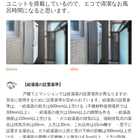
ユニットを搭載しているので、エコで清潔なお風
呂時間になると思います。
before
after
【給湯器の設置基準】
戸建てとマンションでは給湯器の設置場所が異なりますが、
安全に使用するために設置基準が定められています。給湯器の設置基
準は、・給湯器の前方は600mm以上空ける（不燃材料使用場所では
300mm以上） ・給湯器の後方は10mm以上の隙間を作る ・給湯器
側面は150mm以上空ける ・ガス給湯器の排気口は、強制排気式の場
合は排気方向は60cm、上方は30cm、これ以外は15cm離す ・窓下に
設置する場合は、ガス給湯器の上部と窓の下枠の距離は300mm以上空
ける ・湯沸器の周囲は可燃物より側方は4.5cm以上、上方は防熱