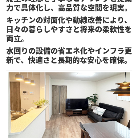
力で具体化し、高品質な空間を現実。
外装工事について
キッチンの対面化や動線改善により、
塗り替え時の見分け方
日々の暮らしやすさと将来の柔軟性を
塗装工事の流れ
両立。
業者の選び方
水回りの設備の省エネ化やインフラ更
新で、快適さと長期的な安心を確保。
豆知識・コラム
火災保険が適用されるかも!?
リフォームかし保険
高い抗ウイルス効果！関西ペイント・アレスシックイ
アレスシックイの特徴
抗ウイルスの検証
地域コミュニティ
リフォーム前の豆知識