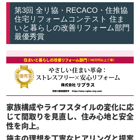
トイレ
第3回 全リ協・RECACO・住推協
住宅リフォームコンテスト 住ま
キッチン
いと暮らしの改善リフォーム部門
内装
最優秀賞
外構・その他
お客様の声・笑顔アルバム
お問合せ
ショールーム来店予約
無料調査依頼
家族構成やライフスタイルの変化に応
今月のお買い得情報
じて間取りを見直し、住み心地と安全
性を向上。
よくある質問
施主の理想を丁寧なヒアリングと提案
外装・外装屋根塗装