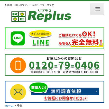
相模原・町田のリフォーム会社 リプラスです
ホーム
リプラスとは
会社案内
選ばれる理由
3つのこだわり
メディア掲載
人柄のよいスタッフ紹介
施工事例
外壁・屋根
ホーム
受賞
浴室・洗面