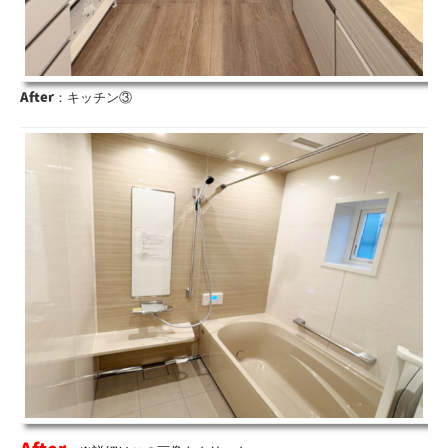
After
：キッチン③
After